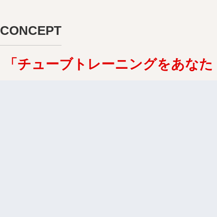
CONCEPT
「
チューブトレーニングをあなた
のライフスタイルに」
「理論」と「実践」に基づいた、ここだけの
身体作りをオンラインでご提供。
オンラインレッスンだけでなく、運動に関し
ての基礎的な知識など、
それぞれの目的や悩みに向けたコンテンツを
お届けします。